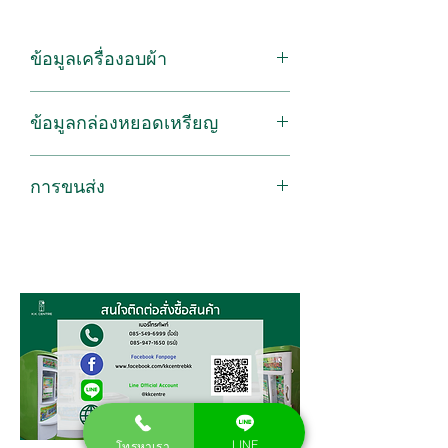
ข้อมูลเครื่องอบผ้า
เครื่องอบผ้าฝาหน้า BEKO
ข้อมูลกล่องหยอดเหรียญ
DA8112RXOW 8 กก.
ให้การอบผ้าเป็นเรื่องง่ายขึ้น และสนุก
ทำด้วยโครงเหล็กคุณภาพ
มากยิ่งขึ้นด้วยเครื่องอบผ้าฝาหน้า
การขนส่ง
หน้าจอแสดงผลชัดเจน
จาก BEKO ปริมาณความจุผ้า 8
ตั้งราคาเองได้
กิโลกรัม พร้อมด้วยฟังก์ชั่นการใช้งาน
กรุงเทพและปริมณฑลส่งฟรี
Auto Restart กรณีไฟดับระบบจะกลับ
ที่หลากหลาย ช่วยถนอมเสื้อผ้าของ
ต่างจังหวัดคิดค่าน้ำมันตามจริง
มาทำงานอัตโนมัติ
คุณให้มีสีสันสดใสเหมือนวันแรกที่ใส่
ลูกค้าสามารถตั้งระดับน้ำได้เอง
อยู่ตลอดเวลา และมีดีไซน์ที่สวยงาม
ระบบป้องกันเหรียญปลอม คืนเหรียญ
เพื่อตอบโจทย์การใช้งานได้เป็นอย่าง
ปลอม หรือหยอดเหรียญผิด หรือสิ่ง
ดี
แปลกปลอมที่หยอดลงไปในกล่อง
หยอดเหรียญ
คุณสมบัติ
ถังซักแบบ AquaWave เพื่อช่วยถนอม
เนื้อผ้า
ระบบเป่าลมร้อน พร้อม 15 โปรแกรม
LINE
โทรหาเรา